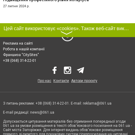
27 липня 2024 р.
Цей сайт використовує «cookies». Також веб-сайт використовує інтернет-сервіс для збору технічних даних стосовно відвідувачів з метою отримання маркетингової та статистичної інформації. Умови обробки даних відвідувачів сайту див.
〉
Реклама на сайті
Робота в нашій компанії
Франшиза "CitySites"
+38 (068) 314-22-01
Про нас
Контакти
Автори проєкту
З питань реклами: +38 (068) 314-22-01. E-mail:
reklama@061.ua
E-mail редакції:
news@061.ua
Допускається цитування матеріалів без отримання попередньої згоди
061.ua за умови розміщення в тексті обов'язкового посилання на 061.ua -
Сайт міста Запоріжжя. Для інтернет-видань обов'язкове розміщення
прямого, відкритого для пошукових систем гіперпосилання на цитовані